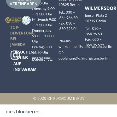
17:00 Uhr
VEREINBAREN
10825 Berlin
WILMERSDOR
Dienstag 9:00
Tel.: 030 –
— 17:00 Uhr
Emser Platz 2
864 966 50
Mittwoch 9:00
10719 Berlin
Fax: 030 –
— 17:00 Uhr
TOP-
Tel.: 030 –
850 723 04
Donnerstag
BEWERTUNG
864 96 60
9:00 — 17:00
BEI
Fax: 030 –
PRAXIS
Uhr
JAMEDA
864 96 699
willkommen@chirurgicum.berlin
Freitag 8:00 —
BESUCHEN
16:30 Uhr
OP
SIE UNS
Impressum
opplanung@chirurgicum.berlin
Datenschutz
AUF
INSTAGRAM
© 2026 CHIRURGICUM BERLIN
...dies blockieren...