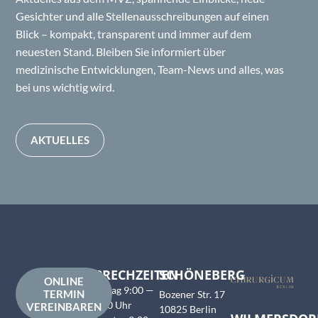
Gesichter und alle Stellenausschreibungen auf einen
Blick – kompakt, transparent und immer auf dem
neuesten Stand. Bleiben Sie informiert über
medizinische Entwicklungen, Team-News und alles, was
bei uns wichtig wird.
AKTUELLES
SPRECHZEITEN
SCHÖNEBERG
ONLINE
Montag 9:00 —
TERMIN
Bozener Str. 17
17:00 Uhr
VEREINBAREN
10825 Berlin