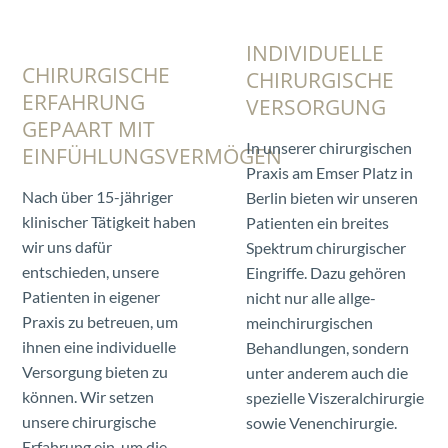
INDIVIDUELLE
CHIRURGISCHE
CHIRURGISCHE
ERFAHRUNG
VERSORGUNG
GEPAART MIT
In unserer chirurgischen
EINFÜHLUNGSVERMÖGEN
Praxis am Emser Platz in
Nach über 15-jähriger
Berlin bieten wir unseren
klinischer Tätigkeit haben
Patienten ein breites
wir uns dafür
Spektrum chirurgischer
entschieden, unsere
Eingriffe. Dazu gehören
Patienten in eigener
nicht nur alle allge-
Praxis zu betreuen, um
meinchirurgischen
ihnen eine individuelle
Behandlungen, sondern
Versorgung bieten zu
unter anderem auch die
können. Wir setzen
spezielle Viszeralchirurgie
unsere chirurgische
sowie Venenchirurgie.
Erfahrung ein, um die