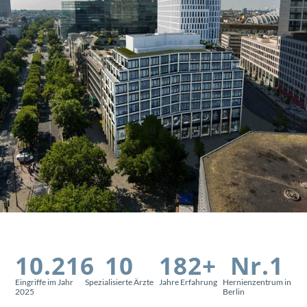
10.216
10
182
+
Nr.
1
Eingriffe im Jahr
Spezialisierte Ärzte
Jahre Erfahrung
Hernienzentrum in
2025
Berlin