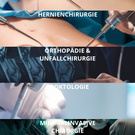
HERNIENCHIRURGIE
ORTHOPÄDIE &
UNFALLCHIRURGIE
PROKTOLOGIE
MINIMALINVASIVE
CHIRURGIE